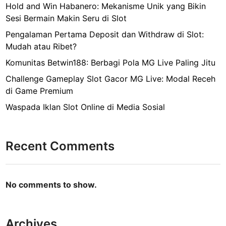
l
g
n
Hold and Win Habanero: Mekanisme Unik yang Bikin
u
o
a
t
Sesi Bermain Makin Seru di Slot
m
t
r
a
P
Pengalaman Pertama Deposit dan Withdraw di Slot:
G
k
r
e
Mudah atau Ribet?
a
a
a
m
c
Komunitas Betwin188: Berbagi Pola MG Live Paling Jitu
n
S
a
o
l
Challenge Gameplay Slot Gacor MG Live: Modal Receh
i
r
o
di Game Premium
n
M
t
S
Waspada Iklan Slot Online di Media Sosial
a
G
l
l
a
o
a
c
t
Recent Comments
m
o
d
I
r
i
n
K
T
i
No comments to show.
l
o
a
t
s
o
Archives
i