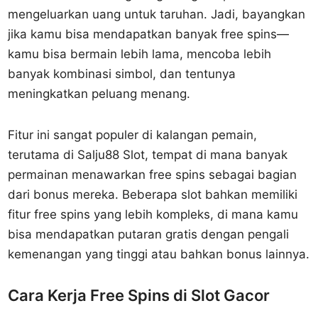
mengeluarkan uang untuk taruhan. Jadi, bayangkan
jika kamu bisa mendapatkan banyak free spins—
kamu bisa bermain lebih lama, mencoba lebih
banyak kombinasi simbol, dan tentunya
meningkatkan peluang menang.
Fitur ini sangat populer di kalangan pemain,
terutama di Salju88 Slot, tempat di mana banyak
permainan menawarkan free spins sebagai bagian
dari bonus mereka. Beberapa slot bahkan memiliki
fitur free spins yang lebih kompleks, di mana kamu
bisa mendapatkan putaran gratis dengan pengali
kemenangan yang tinggi atau bahkan bonus lainnya.
Cara Kerja Free Spins di Slot Gacor