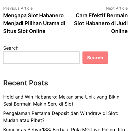
Post
Previous
N
Previous Article
Next Article
article:
a
Mengapa Slot Habanero
Cara Efektif Bermain
navigation
Menjadi Pilihan Utama di
Slot Habanero di Judi
Situs Slot Online
Online
Search
Search
Recent Posts
Hold and Win Habanero: Mekanisme Unik yang Bikin
Sesi Bermain Makin Seru di Slot
Pengalaman Pertama Deposit dan Withdraw di Slot:
Mudah atau Ribet?
Komunitas Betwin188: Berbagi Pola MG Live Paling Jitu