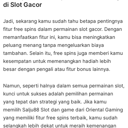
di Slot Gacor
Jadi, sekarang kamu sudah tahu betapa pentingnya
fitur free spins dalam permainan slot gacor. Dengan
memanfaatkan fitur ini, kamu bisa meningkatkan
peluang menang tanpa mengeluarkan biaya
tambahan. Selain itu, free spins juga memberi kamu
kesempatan untuk memenangkan hadiah lebih
besar dengan pengali atau fitur bonus lainnya.
Namun, seperti halnya dalam semua permainan slot,
kunci untuk sukses adalah pemilihan permainan
yang tepat dan strategi yang baik. Jika kamu
memilih Salju88 Slot dan game dari Oriental Gaming
yang memiliki fitur free spins terbaik, kamu sudah
selangkah lebih dekat untuk meraih kemenangan