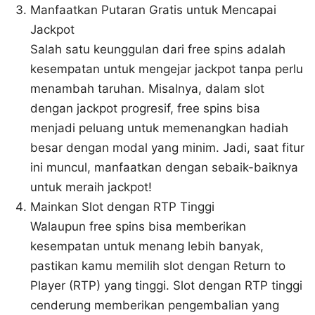
Manfaatkan Putaran Gratis untuk Mencapai
Jackpot
Salah satu keunggulan dari free spins adalah
kesempatan untuk mengejar jackpot tanpa perlu
menambah taruhan. Misalnya, dalam slot
dengan jackpot progresif, free spins bisa
menjadi peluang untuk memenangkan hadiah
besar dengan modal yang minim. Jadi, saat fitur
ini muncul, manfaatkan dengan sebaik-baiknya
untuk meraih jackpot!
Mainkan Slot dengan RTP Tinggi
Walaupun free spins bisa memberikan
kesempatan untuk menang lebih banyak,
pastikan kamu memilih slot dengan Return to
Player (RTP) yang tinggi. Slot dengan RTP tinggi
cenderung memberikan pengembalian yang