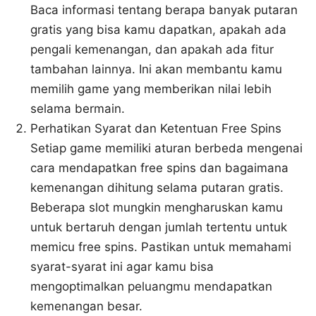
Baca informasi tentang berapa banyak putaran
gratis yang bisa kamu dapatkan, apakah ada
pengali kemenangan, dan apakah ada fitur
tambahan lainnya. Ini akan membantu kamu
memilih game yang memberikan nilai lebih
selama bermain.
Perhatikan Syarat dan Ketentuan Free Spins
Setiap game memiliki aturan berbeda mengenai
cara mendapatkan free spins dan bagaimana
kemenangan dihitung selama putaran gratis.
Beberapa slot mungkin mengharuskan kamu
untuk bertaruh dengan jumlah tertentu untuk
memicu free spins. Pastikan untuk memahami
syarat-syarat ini agar kamu bisa
mengoptimalkan peluangmu mendapatkan
kemenangan besar.