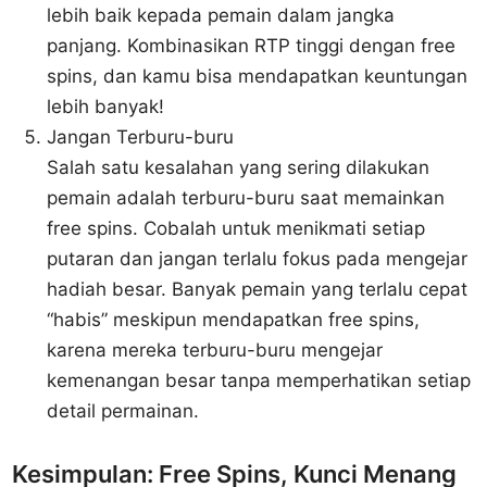
lebih baik kepada pemain dalam jangka
panjang. Kombinasikan RTP tinggi dengan free
spins, dan kamu bisa mendapatkan keuntungan
lebih banyak!
Jangan Terburu-buru
Salah satu kesalahan yang sering dilakukan
pemain adalah terburu-buru saat memainkan
free spins. Cobalah untuk menikmati setiap
putaran dan jangan terlalu fokus pada mengejar
hadiah besar. Banyak pemain yang terlalu cepat
“habis” meskipun mendapatkan free spins,
karena mereka terburu-buru mengejar
kemenangan besar tanpa memperhatikan setiap
detail permainan.
Kesimpulan: Free Spins, Kunci Menang