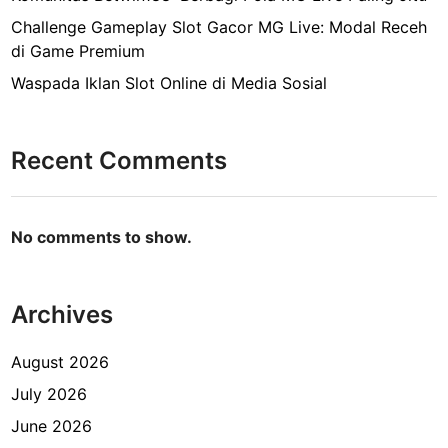
Challenge Gameplay Slot Gacor MG Live: Modal Receh
di Game Premium
Waspada Iklan Slot Online di Media Sosial
Recent Comments
No comments to show.
Archives
August 2026
July 2026
June 2026