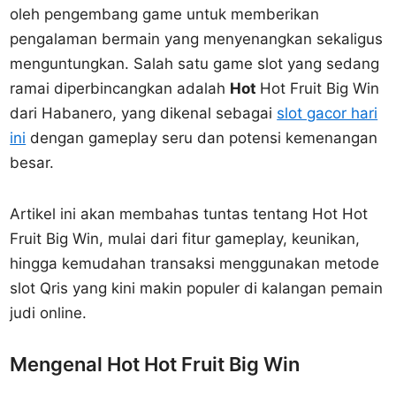
oleh pengembang game untuk memberikan
pengalaman bermain yang menyenangkan sekaligus
menguntungkan. Salah satu game slot yang sedang
ramai diperbincangkan adalah
Hot
Hot Fruit Big Win
dari Habanero, yang dikenal sebagai
slot gacor hari
ini
dengan gameplay seru dan potensi kemenangan
besar.
Artikel ini akan membahas tuntas tentang Hot Hot
Fruit Big Win, mulai dari fitur gameplay, keunikan,
hingga kemudahan transaksi menggunakan metode
slot Qris yang kini makin populer di kalangan pemain
judi online.
Mengenal Hot Hot Fruit Big Win