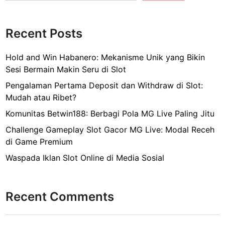
Recent Posts
Hold and Win Habanero: Mekanisme Unik yang Bikin
Sesi Bermain Makin Seru di Slot
Pengalaman Pertama Deposit dan Withdraw di Slot:
Mudah atau Ribet?
Komunitas Betwin188: Berbagi Pola MG Live Paling Jitu
Challenge Gameplay Slot Gacor MG Live: Modal Receh
di Game Premium
Waspada Iklan Slot Online di Media Sosial
Recent Comments