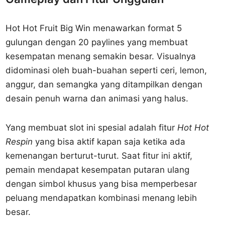
Hot Hot Fruit Big Win menawarkan format 5
gulungan dengan 20 paylines yang membuat
kesempatan menang semakin besar. Visualnya
didominasi oleh buah-buahan seperti ceri, lemon,
anggur, dan semangka yang ditampilkan dengan
desain penuh warna dan animasi yang halus.
Yang membuat slot ini spesial adalah fitur
Hot Hot
Respin
yang bisa aktif kapan saja ketika ada
kemenangan berturut-turut. Saat fitur ini aktif,
pemain mendapat kesempatan putaran ulang
dengan simbol khusus yang bisa memperbesar
peluang mendapatkan kombinasi menang lebih
besar.