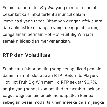
Selain itu, ada fitur
Big Win
yang memberi hadiah
besar ketika simbol tertentu muncul dalam
kombinasi yang tepat. Ditambah dengan efek suara
dan animasi kemenangan yang menggembirakan,
pengalaman bermain Hot Hot Fruit Big Win jadi
semakin hidup dan menyenangkan.
RTP dan Volatilitas
Salah satu faktor penting yang sering dicari pemain
dalam memilih slot adalah RTP (Return to Player).
Hot Hot Fruit Big Win memiliki RTP sekitar 96,7%,
angka yang sangat kompetitif dan memberi peluang
bagus bagi pemain untuk mendapatkan kembali
sebagian besar modal taruhan mereka dalam jangka