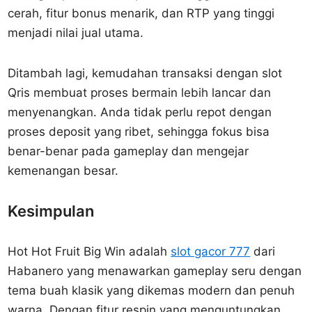
cerah, fitur bonus menarik, dan RTP yang tinggi
menjadi nilai jual utama.
Ditambah lagi, kemudahan transaksi dengan slot
Qris membuat proses bermain lebih lancar dan
menyenangkan. Anda tidak perlu repot dengan
proses deposit yang ribet, sehingga fokus bisa
benar-benar pada gameplay dan mengejar
kemenangan besar.
Kesimpulan
Hot Hot Fruit Big Win adalah
slot gacor 777
dari
Habanero yang menawarkan gameplay seru dengan
tema buah klasik yang dikemas modern dan penuh
warna. Dengan fitur respin yang menguntungkan