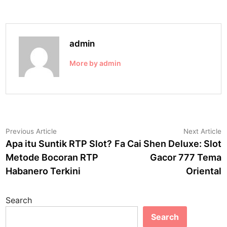
admin
More by admin
Post
Previous
N
Previous Article
Next Article
article:
a
Apa itu Suntik RTP Slot?
Fa Cai Shen Deluxe: Slot
navigation
Metode Bocoran RTP
Gacor 777 Tema
Habanero Terkini
Oriental
Search
Search