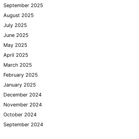
September 2025
August 2025
July 2025
June 2025
May 2025
April 2025
March 2025
February 2025
January 2025
December 2024
November 2024
October 2024
September 2024