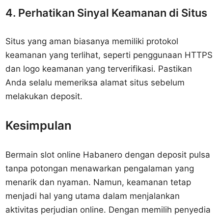
4. Perhatikan Sinyal Keamanan di Situs
Situs yang aman biasanya memiliki protokol
keamanan yang terlihat, seperti penggunaan HTTPS
dan logo keamanan yang terverifikasi. Pastikan
Anda selalu memeriksa alamat situs sebelum
melakukan deposit.
Kesimpulan
Bermain slot online Habanero dengan deposit pulsa
tanpa potongan menawarkan pengalaman yang
menarik dan nyaman. Namun, keamanan tetap
menjadi hal yang utama dalam menjalankan
aktivitas perjudian online. Dengan memilih penyedia