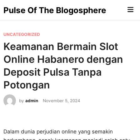
Skip
Pulse Of The Blogosphere
Mai
to
Me
content
P
UNCATEGORIZED
o
Keamanan Bermain Slot
s
Online Habanero dengan
t
e
Deposit Pulsa Tanpa
d
Potongan
i
n
by
admin
November 5, 2024
Dalam dunia perjudian online yang semakin