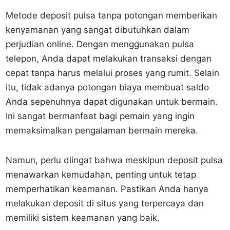
Metode deposit pulsa tanpa potongan memberikan
kenyamanan yang sangat dibutuhkan dalam
perjudian online. Dengan menggunakan pulsa
telepon, Anda dapat melakukan transaksi dengan
cepat tanpa harus melalui proses yang rumit. Selain
itu, tidak adanya potongan biaya membuat saldo
Anda sepenuhnya dapat digunakan untuk bermain.
Ini sangat bermanfaat bagi pemain yang ingin
memaksimalkan pengalaman bermain mereka.
Namun, perlu diingat bahwa meskipun deposit pulsa
menawarkan kemudahan, penting untuk tetap
memperhatikan keamanan. Pastikan Anda hanya
melakukan deposit di situs yang terpercaya dan
memiliki sistem keamanan yang baik.