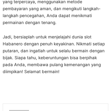
yang terpercaya, menggunakan metode
pembayaran yang aman, dan mengikuti langkah-
langkah pencegahan, Anda dapat menikmati
permainan dengan tenang.
Jadi, bersiaplah untuk menjelajahi dunia slot
Habanero dengan penuh keyakinan. Nikmati setiap
putaran, dan ingatlah untuk selalu bermain dengan
bijak. Siapa tahu, keberuntungan bisa berpihak
pada Anda, membawa pulang kemenangan yang
diimpikan! Selamat bermain!