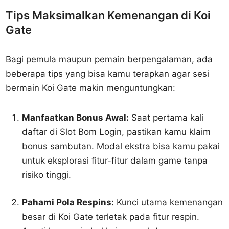
Tips Maksimalkan Kemenangan di Koi
Gate
Bagi pemula maupun pemain berpengalaman, ada
beberapa tips yang bisa kamu terapkan agar sesi
bermain Koi Gate makin menguntungkan:
Manfaatkan Bonus Awal:
Saat pertama kali
daftar di Slot Bom Login, pastikan kamu klaim
bonus sambutan. Modal ekstra bisa kamu pakai
untuk eksplorasi fitur-fitur dalam game tanpa
risiko tinggi.
Pahami Pola Respins:
Kunci utama kemenangan
besar di Koi Gate terletak pada fitur respin.