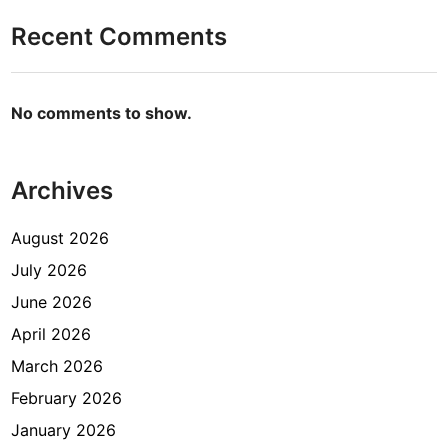
Recent Comments
No comments to show.
Archives
August 2026
July 2026
June 2026
April 2026
March 2026
February 2026
January 2026