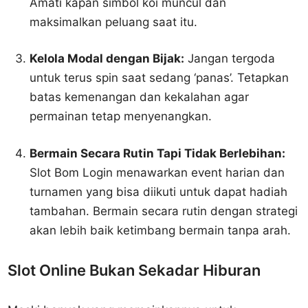
Amati kapan simbol koi muncul dan
maksimalkan peluang saat itu.
Kelola Modal dengan Bijak:
Jangan tergoda
untuk terus spin saat sedang ‘panas’. Tetapkan
batas kemenangan dan kekalahan agar
permainan tetap menyenangkan.
Bermain Secara Rutin Tapi Tidak Berlebihan:
Slot Bom Login menawarkan event harian dan
turnamen yang bisa diikuti untuk dapat hadiah
tambahan. Bermain secara rutin dengan strategi
akan lebih baik ketimbang bermain tanpa arah.
Slot Online Bukan Sekadar Hiburan